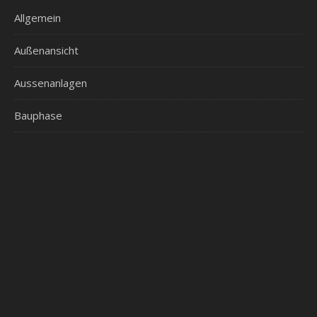
Allgemein
Außenansicht
Aussenanlagen
Bauphase
Behörden
Beleuchtung
Bemusterung
Einrichtung
Elektro
Erschließung