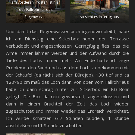
am vorderen Pfosten ist hier
das Fallrohr für das
Regenwasser
so sieht es in fertig aus
Und damit das Regenwasser auch irgendwo bleibt, habe
ich am Dienstag eine Sickerbox neben der Terrasse
verbuddelt und angeschlossen. Geringfügig fies, das die
Arme immer lahmer werden und der Aufwand durch die
Tiefe des Lochs immer mehr. Am Ende hatte ich arge
Probleme den Sand noch aus dem Loch zu bekommen mit
der Schaufel (da rächt sich der Bürojob). 130 tief und ca
120×90 cm maß das Loch dann. Von oben vom Fallrohr aus
habe ich dann schräg runter zur Sickerbox ein KG-Rohr
gelegt. Die Box da rein gewurstelt, angeschlossen und
dann in einem Bruchteil der Zeit das Loch wieder
zugeschüttet und immer wieder das Erdreich verdichtet.
Ich würde schätzen 6-7 Stunden buddeln, 1 Stunde
anschließen und 1 Stunde zuschütten.