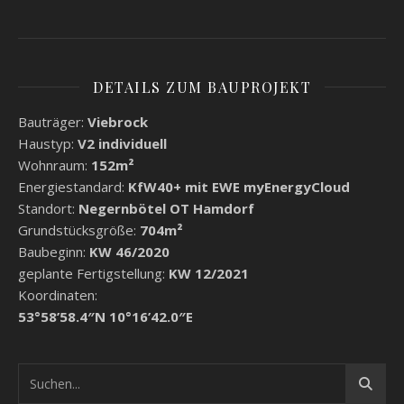
DETAILS ZUM BAUPROJEKT
Bauträger:
Viebrock
Haustyp:
V2 individuell
Wohnraum:
152m²
Energiestandard:
KfW40+ mit EWE myEnergyCloud
Standort:
Negernbötel OT Hamdorf
Grundstücksgröße:
704m²
Baubeginn:
KW 46/2020
geplante Fertigstellung:
KW 12/2021
Koordinaten:
53°58’58.4″N 10°16’42.0″E