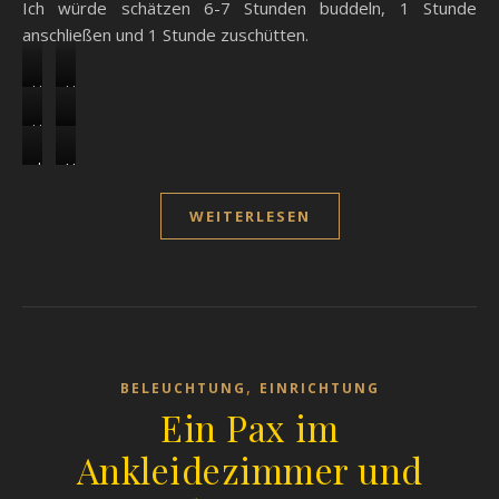
Ich würde schätzen 6-7 Stunden buddeln, 1 Stunde
anschließen und 1 Stunde zuschütten.
Hier der Anschluss ans Fallrohr
mit einer kleinen Box mit
Rückstaublende und Zugang
zum Reinigen inkl. einem Gitter,
Hier sieht man noch das
damit das Laub nicht runter
schräge Loch vom Anschluss
gespült wird
zum großen Loch mit der Box