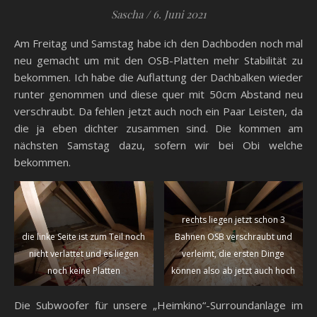
Sascha
/
6. Juni 2021
Am Freitag und Samstag habe ich den Dachboden noch mal
neu gemacht um mit den OSB-Platten mehr Stabilität zu
bekommen. Ich habe die Auflattung der Dachbalken wieder
runter genommen und diese quer mit 50cm Abstand neu
verschraubt. Da fehlen jetzt auch noch ein Paar Leisten, da
die ja eben dichter zusammen sind. Die kommen am
nächsten Samstag dazu, sofern wir bei Obi welche
bekommen.
rechts liegen jetzt schon 3
die linke Seite ist zum Teil noch
Bahnen OSB verschraubt und
nicht verlattet und es liegen
verleimt, die ersten Dinge
noch keine Platten
können also ab jetzt auch hoch
Die Subwoofer für unsere „Heimkino“-Surroundanlage im