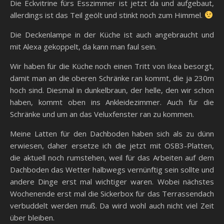
WEITERLESEN
,
BELEUCHTUNG
EINRICHTUNG
Ein Pax im
Ankleidezimmer und
andere Dinge
Sascha
/
23. Mai 2021
Gestern haben wir im Arbeitszimmer den Pax aufgebaut.
1m und 3 mal 50cm mit 2m Schiebetür und die rechten
50cm bleiben als Regal offen bzw. da kommen noch
Schubladen rein. An die Wand links daneben kommt dann