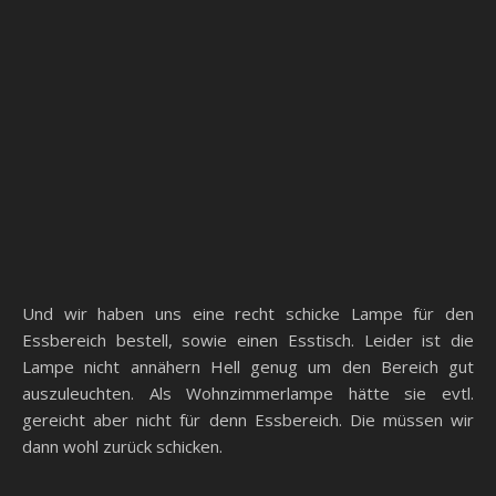
noch einer unserer jetzigen Schlafzimmerschränke.
Im Gäste-WC haben wir eine „Schichtschutz“-Folie
angebracht und im Badezimmer hängen jetzt der
Spiegelschrank und der Unterschrank. Letzterer hat noch
schöne Handtuchhalter, die am Schrank selbst befestigt
sind. Sehr schicke Lösung aus unserer Sicht.
Im Bad und Gäste-WC ist damit alles fertig bis auf die
Lampe im Gäste-WC die aus unserem aktuellen Bad
bestückt wird.
Die Eckvitrine fürs Esszimmer ist jetzt da und aufgebaut,
allerdings ist das Teil geölt und stinkt noch zum Himmel.
Die Deckenlampe in der Küche ist auch angebraucht und
mit Alexa gekoppelt, da kann man faul sein.
Wir haben für die Küche noch einen Tritt von Ikea besorgt,
damit man an die oberen Schränke ran kommt, die ja 230m