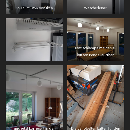
Spüle im HWR von Ikea
Wäsche“leine“
Esstischlampe mit den zu
kurzen Pendelleucthen
und jetzt korrigiert in der
Die gehobelten Latten für den