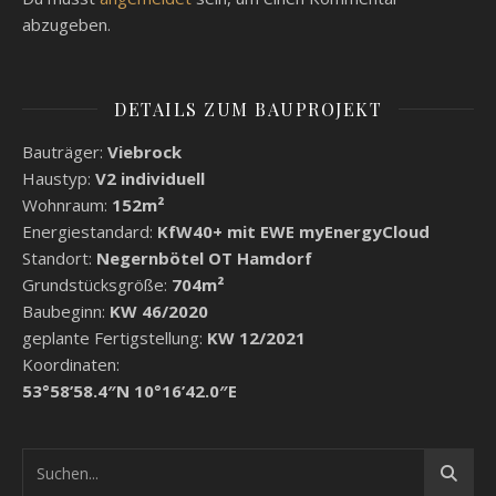
abzugeben.
DETAILS ZUM BAUPROJEKT
Bauträger:
Viebrock
Haustyp:
V2 individuell
Wohnraum:
152m²
Energiestandard:
KfW40+ mit EWE myEnergyCloud
Standort:
Negernbötel OT Hamdorf
Grundstücksgröße:
704m²
Baubeginn:
KW 46/2020
geplante Fertigstellung:
KW 12/2021
Koordinaten:
53°58’58.4″N 10°16’42.0″E