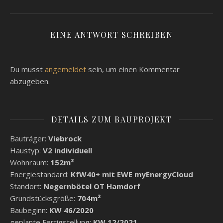
EINE ANTWORT SCHREIBEN
Du musst
angemeldet
sein, um einen Kommentar
abzugeben.
DETAILS ZUM BAUPROJEKT
Bauträger:
Viebrock
Haustyp:
V2 individuell
Wohnraum:
152m²
Energiestandard:
KfW40+ mit EWE myEnergyCloud
Standort:
Negernbötel OT Hamdorf
Grundstücksgröße:
704m²
Baubeginn:
KW 46/2020
geplante Fertigstellung:
KW 12/2021